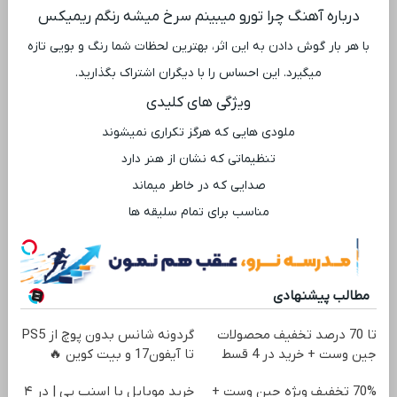
درباره آهنگ چرا تورو میبینم سرخ میشه رنگم ریمیکس
با هر بار گوش دادن به این اثر، بهترین لحظات شما رنگ و بویی تازه
میگیرد. این احساس را با دیگران اشتراک بگذارید.
ویژگی ‌های کلیدی
ملودی ‌هایی که هرگز تکراری نمیشوند
تنظیماتی که نشان از هنر دارد
صدایی که در خاطر میماند
مناسب برای تمام سلیقه ‌ها
مطالب پیشنهادی
تا 70 درصد تخفیف محصولات
گردونه شانس بدون پوچ از PS5
جین وست + خرید در 4 قسط
تا آیفون17 و بیت کوین 🔥
70% تخفیف ویژه جین وست +
خرید موبایل با اسنپ پی | در ۴