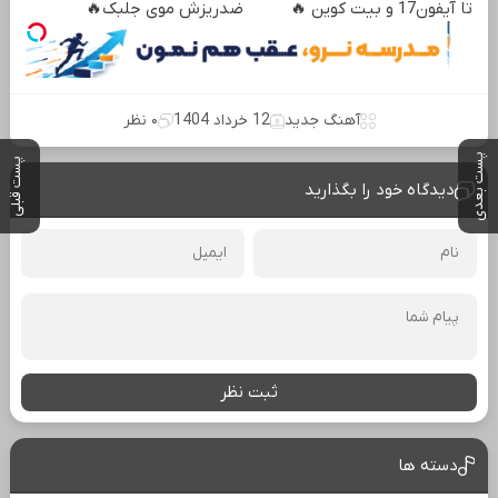
تا آیفون17 و بیت کوین 🔥
ضدریزش موی جلبک🔥
آهنگ جدید
12 خرداد 1404
۰ نظر
پست بعدی
پست قبلی
دیدگاه خود را بگذارید
ثبت نظر
دسته ها