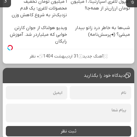
آمپول لاغری اسپارتینا، ا میلیون
۱ میلیون تومان تخفیف
تومان ارزان‌تر از همه‌جا!
محصولات لاغری؛ یک قدم
نزدیک‌تر به شروع کاهش وزن
شب‌ها به خاطر درد زانو بیدار
ویدیو هولناک از جوان کارتن
میشی؟ (◂پرسش‌نامه)
خوابی که میلیاردر شد. آموزش
رایگان
آهنگ جدید
31 اردیبهشت 1404
۰ نظر
دیدگاه خود را بگذارید
ثبت نظر