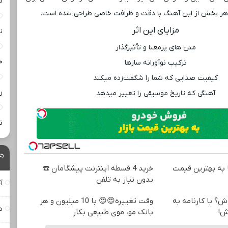
د
هر بخش از این آهنگ با دقت و ظرافت خاصی طراحی شده است.
مزایای این اثر
ن
متن‌ های پرمعنا و تأثیرگذار
خ
ترکیب نوآورانه سازها
کیفیت صدایی که شما را شگفت‌زده میکند
ر
آهنگی که تاریخ موسیقی را تغییر میدهد
ت
به بهترین قیمت
خرید 4 قسطه اینترنت پیشگامان ☎️
بدون نیاز به تلفن
آ
ش؟ با کارنامه به
وقت تغییره😍😍 با 10 میلیون و هر
د
ش!
بانک مو، موی طبیعی بکار