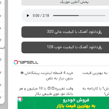
پخش آنلاین موزیک
آ
د
د
دانلود آهنگ با کیفیت عالی 320
آ
دانلود آهنگ با کیفیت خوب 128
اینس
آ
ا
به بهترین قیمت
خرید 4 قسطه اینترنت پیشگامان ☎️
بدون نیاز به تلفن
ا
ش؟ با کارنامه به
وقت تغییره😍😍 با 10 میلیون و هر
ش!
بانک مو، موی طبیعی بکار
ا