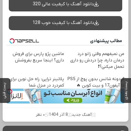
دانلود آهنگ با کیفیت عالی 320
دانلود آهنگ با کیفیت خوب 128
مطالب پیشنهادی
من نمیفهمم وقتی زانو درد
ماشین پژو پارس برای فروش
درمان داره، چرا دردش رو داری
داری؟ اینجا سریع بفروشش
تحمل میکنی؟❗
گردونه شانس بدون پوچ از PS5
پلاتینر تراپی: راه حل نوین برای
پست بعدی
پست قبلی
تا آیفون17 و بیت کوین 🔥
کمردرد در منزل شما
آهنگ جدید
8 آذر 1404
۰ نظر