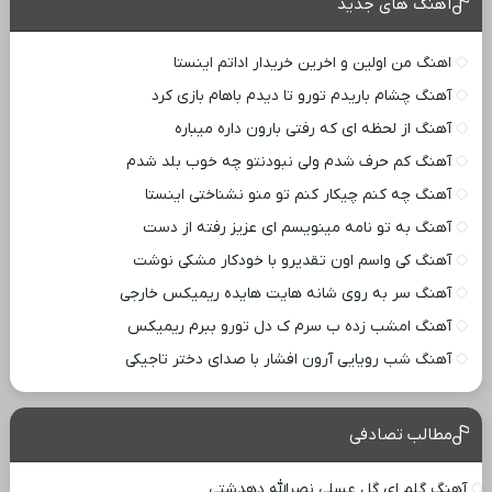
آهنگ های جدید
اهنگ من اولین و اخرین خریدار اداتم اینستا
آهنگ چشام باریدم تورو تا دیدم باهام بازی کرد
آهنگ از لحظه ای که رفتی بارون داره میباره
آهنگ کم حرف شدم ولی نبودنتو چه خوب بلد شدم
آهنگ چه کنم چیکار کنم تو منو نشناختی اینستا
آهنگ به تو نامه مینویسم ای عزیز رفته از دست
آهنگ کی واسم اون تقدیرو با خودکار مشکی نوشت
آهنگ سر به روی شانه هایت هایده ریمیکس خارجی
آهنگ امشب زده ب سرم ک دل تورو ببرم ریمیکس
آهنگ شب رویایی آرون افشار با صدای دختر تاجیکی
مطالب تصادفی
آهنگ گلم ای گل عسلی نصرالله دهدشتی