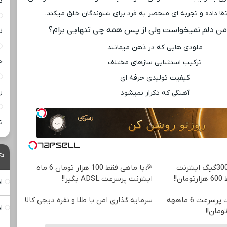
د
قا داده و تجربه ‌ای منحصر به فرد برای شنوندگان خلق میکند.
من دلم نمیخواست ولی از پس همه چی تنهایی برام؟
ن
ملودی ‌هایی که در ذهن میمانند
خ
ترکیب استثنایی سازهای مختلف
کیفیت تولیدی حرفه ‌ای
ر
آهنگی که تکرار نمیشود
ت
⏳فرصت محدود!! 3000گیگ اینترنت
🎉با ماهی فقط 100 هزار تومان 6 ماه
اینترنت پرسرعت ADSL بگیر!!
ا
☄️3000گیگ اینترنت پرسرعت 6 ماههه
سرمایه گذاری امن با طلا و نقره دیجی کالا
ا