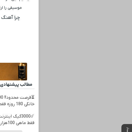
موسیقی را ارت
چرا آهنگ 
مطالب پیشنهادی
خانگی 180 روزه فقط 600 هزارتومان!!
فقط ماهی 100هزارتومان!!