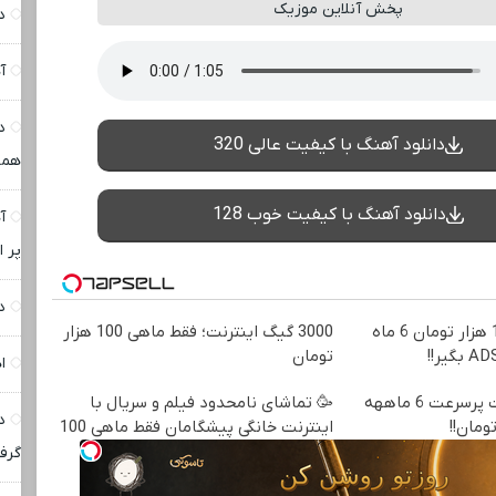
پخش آنلاین موزیک
د
آ
د
دانلود آهنگ با کیفیت عالی 320
همو
دانلود آهنگ با کیفیت خوب 128
آ
پر ا
د
🎉با ماهی فقط 100 هزار تومان 6 ماه
3000 گیگ اینترنت؛ فقط ماهی 100 هزار
تومان
ا
☄️3000گیگ اینترنت پرسرعت 6 ماههه
🥳 تماشای نامحدود فیلم و سریال با
د
اینترنت خانگی پیشگامان فقط ماهی 100
گرف