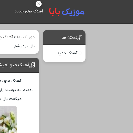
آهنگ های جدید
موزیک بابا
»
آهنگ ج
دسته ها
بال پروازشم
آهنگ جدید
آهنگ منو نمیشن
آهنگ منو نم
تقدیم به دوستداران
میگفت بال پ