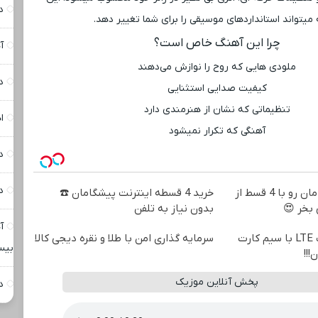
د
میتواند استانداردهای موسیقی را برای شما تغییر دهد.
چرا این آهنگ خاص است؟
آه
ملودی ‌هایی که روح را نوازش می‌دهند
د
کیفیت صدایی استثنایی
تنظیماتی که نشان از هنرمندی دارد
ا
آهنگی که تکرار نمیشود
د
د
اینترنت LTE پیشگامان رو با 4 قسط از
خرید 4 قسطه اینترنت پیشگامان ☎️
بخر 😍
بدون نیاز به تلفن
آ
فروش ویژه اینترنت LTE با سیم کارت
سرمایه گذاری امن با طلا و نقره دیجی کالا
بیس
!!!
پخش آنلاین موزیک
د