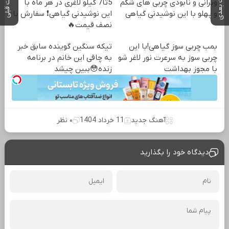
پست بعدی
پست قبلی
ویرانی و نابودی چربی های شکم
5تا7 کیلو لاغری در هر ماه با
و پهلو با این نوشیدنی گیاهی
این نوشیدنی گیاهی❗ سفارش با
نصف قیمت🔥
بمب چربی سوز گیاهی!با این
تیکه سنگین گوینده سابق خبر
چربی سوز به سرعرت نور لاغر شو
به چاقی این خانم در برنامه
با مجوز بهداشت
زنده😳ببین چیشد
آهنگ جدید
11 خرداد 1404
۰ نظر
دیدگاه خود را بگذارید