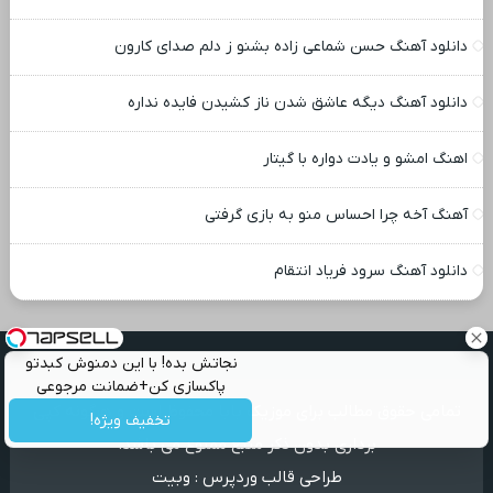
دانلود آهنگ حسن شماعی زاده بشنو ز دلم صدای کارون
دانلود آهنگ دیگه عاشق شدن ناز کشیدن فایده نداره
اهنگ امشو و یادت دواره با گیتار
آهنگ آخه چرا احساس منو به بازی گرفتی
دانلود آهنگ سرود فریاد انتقام
نجاتش بده! با این دمنوش کبدتو
پاکسازی کن+ضمانت مرجوعی
تمامی حقوق مطالب برای موزیک بابا محفوظ است و هرگونه کپی
تخفیف ویژه!
برداری بدون ذکر منبع ممنوع می باشد.
طراحی قالب وردپرس
:
وبیت