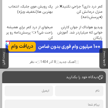
کمر درد داری؟ جراحی نکنید❌ در
پک رویش موی جلبک، انتخاب
منزل درمانش کن
بهترین ها(تخفیف ویژه)
(◂پرسش‌نامه)
ویدیو هولناک از جوان کارتن
میخوای از درد کمر برای همیشه
خوابی که میلیاردر شد. آموزش
راحت شی؟ 👈 پرسش‌نامه رو پر
رایگان
کن
پست بعدی
پست قبلی
آهنگ جدید
8 آذر 1404
۰ نظر
دیدگاه خود را بگذارید