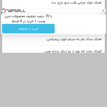
اهنگ جواد جراحی قلب منو بازی نده
اهنگ مه دوشی براره اصل و نسب داره
تا 70 درصد تخفیف محصولات جین
وست + خرید در 4 قسط
آهنگ جدید خوشحالم از اینکه خدا تورو داده به من
خرید با تخفیف
اهنگ سنگ غم به سینم خورد ریمیکس
آهنگ بماند که بعد از تو دیگر ندارم نفس
دانلود آهنگ آدم از سنگم که باشه یه روزی دلش میگیره
اهنگ قطار ریمیکس محسن چاوشی
آهنگ خندهات قربون آرون افشار
آهنگ تاب قفس نداشتم با صدای زن