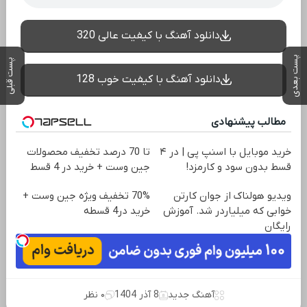
دانلود آهنگ با کیفیت عالی 320
پست بعدی
پست قبلی
دانلود آهنگ با کیفیت خوب 128
مطالب پیشنهادی
خرید موبایل با اسنپ پی | در ۴
تا 70 درصد تخفیف محصولات
قسط بدون سود و کارمزد!
جین وست + خرید در 4 قسط
ویدیو هولناک از جوان کارتن
70% تخفیف ویژه جین وست +
خوابی که میلیاردر شد. آموزش
خرید در4 قسطه
رایگان
آهنگ جدید
8 آذر 1404
۰ نظر