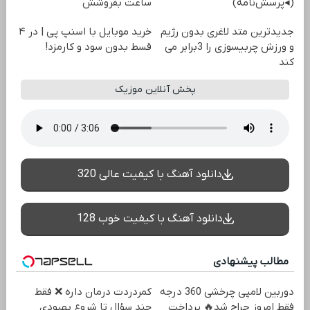
(◂پرسش‌نامه)
ساعت بفروشش
جدیدترین متد لاغری بدون رژیم
خرید موبایل با اسنپ پی | در ۴
و ورزش چربیسوزی را 3برابر می
قسط بدون سود و کارمزد!
کند
پخش آنلاین موزیک
دانلود آهنگ با کیفیت عالی 320
دانلود آهنگ با کیفیت خوب 128
مطالب پیشنهادی
دوربین لامپی چرخشی 360 درجه
‌کمردردت درمان داره ❌ فقط
فقط امروز حراج شد🔥 پرداخت
چند سؤال تا شروع بهبودی