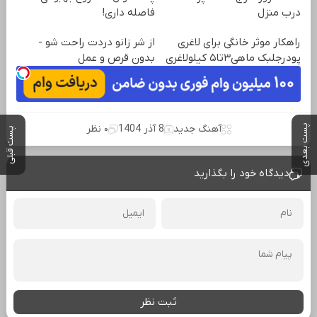
درب منزل
فاصله‌ داری!
راهکار موثر خانگی برای لاغری
از شر زانو دردت راحت شو -
پودرجلبک ماهی۳تا۵ کیلولاغری
بدون قرص و عمل
پست بعدی
آهنگ جدید
8 آذر 1404
۰ نظر
پست قبلی
دیدگاه خود را بگذارید
ثبت نظر