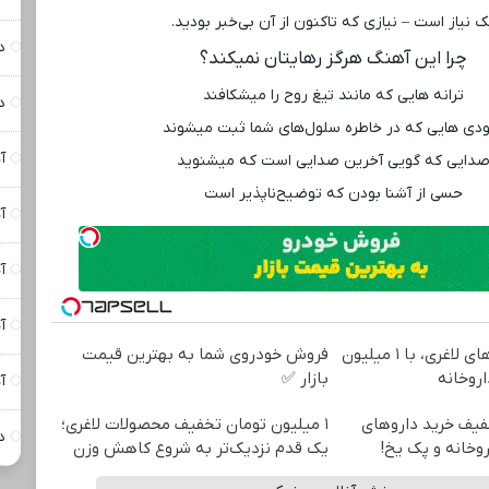
 نیاز است – نیازی که تاکنون از آن بی‌خبر بودید.
د
چرا این آهنگ هرگز رهایتان نمیکند؟
ترانه ‌هایی که مانند تیغ روح را میشکافند
د
دی ‌هایی که در خاطره سلول‌های شما ثبت میشوند
آ
دایی که گویی آخرین صدایی است که میشنوید
حسی از آشنا بودن که توضیح‌ناپذیر است
آ
آ
آ
بهترین قیمت داروهای لاغری، با ۱ میلیون
فروش خودروی شما به بهترین قیمت
روخانه‌
بازار ✅
آ
خفیف خرید داروهای
۱ میلیون تومان تخفیف محصولات لاغری؛
د
اروخانه و پک یخ!
یک قدم نزدیک‌تر به شروع کاهش وزن