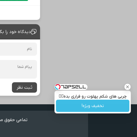
دیدگاه خود را بگ
ثبت نظر
چربی های شکم پهلوت رو فراری بده👌🏻
تخفیف ویژه!
تمامی حقوق مطا