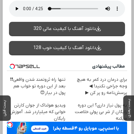
دانلود آهنگ با کیفیت عالی 320
دانلود آهنگ با کیفیت خوب 128
مطالب پیشنهادی
برای درمان درد کمر به هیچ
تنها راه ثروتمند شدن واقعی❗❗
وجه جراحی نکنید! ◀
بعد از این دوره تو خواب هم
پرسش‌نامه رو پر کن ▶
پول در بیار😍
پست بعدی
پست قبلی
به پول نیاز داری؟ این دوره
ویدیو هولناک از جوان کارتن
رایگان از شر بی پولی خلاصت
خوابی که میلیاردر شد. آموزش
میکنه
رایگان