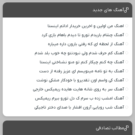
آهنگ های جدید
اهنگ من اولین و اخرین خریدار اداتم اینستا
آهنگ چشام باریدم تورو تا دیدم باهام بازی کرد
آهنگ از لحظه ای که رفتی بارون داره میباره
آهنگ کم حرف شدم ولی نبودنتو چه خوب بلد شدم
آهنگ چه کنم چیکار کنم تو منو نشناختی اینستا
آهنگ به تو نامه مینویسم ای عزیز رفته از دست
آهنگ کی واسم اون تقدیرو با خودکار مشکی نوشت
آهنگ سر به روی شانه هایت هایده ریمیکس خارجی
آهنگ امشب زده ب سرم ک دل تورو ببرم ریمیکس
آهنگ شب رویایی آرون افشار با صدای دختر تاجیکی
مطالب تصادفی