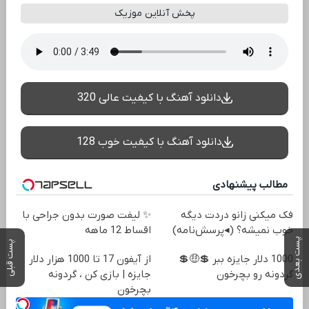
پخش آنلاین موزیک
دانلود آهنگ با کیفیت عالی 320
دانلود آهنگ با کیفیت خوب 128
مطالب پیشنهادی
فک میکنی زانو دردت دیگه
✨ لیفت صورت بدون جراحی با
خوب نمیشه؟ (◂پرسش‌نامه)
اقساط 12 ماهه
پست بعدی
پست قبلی
1000 دلار جایزه ببر 💲🤑💲
از آیفون 17 تا 1000 هزار دلار
گردونه رو بچرخون
جایزه | بازی کن ، گردونه
بچرخون