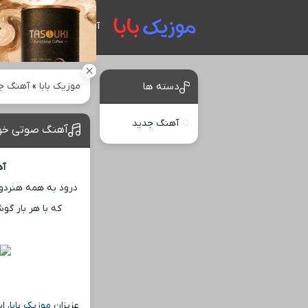
آهنگ های جدید
موزیک بابا
»
آهنگ ج
دسته ها
آهنگ جدید
آهنگ صوتی خوشح
آه
درود به همه هنردوس
که با هر بار گ
عزیزان
موزیک بابا
، ا