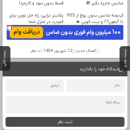
شانس جایزه بگیر 🎁
قسط بدون سود و کارمزد!
گردونه شانس بدون پوچ از PS5
پلاتینر تراپی: راه حل نوین برای
تا آیفون17 و بیت کوین 🔥
کمردرد در منزل شما
آهنگ جدید
12 شهریور 1404
۰ نظر
پست بعدی
پست قبلی
دیدگاه خود را بگذارید
ثبت نظر