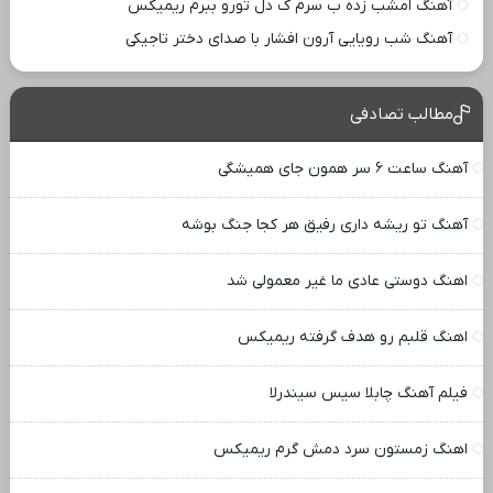
آهنگ امشب زده ب سرم ک دل تورو ببرم ریمیکس
آهنگ شب رویایی آرون افشار با صدای دختر تاجیکی
مطالب تصادفی
آهنگ ساعت ۶ سر همون جای همیشگی
آهنگ تو ریشه داری رفیق هر کجا جنگ بوشه
اهنگ دوستی عادی ما غیر معمولی شد
اهنگ قلبم رو هدف گرفته ریمیکس
فیلم آهنگ چابلا سیس سیندرلا
اهنگ زمستون سرد دمش گرم ریمیکس