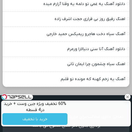
دانلود آهنگ یه غمی تو دلمه یه وقتا آزارم میده
اهنگ رفیق روز بی قراری حجت اشرف زاده
آهنگ سیاه دخت هاجرو ریمیکس حمید خارجی
دانلود آهنگ آتا سنی دنیالارا ورمرم
اهنگ سیاه چشمون چرا ایمان ثانی
آهنگ یه زخم کهنه که مونده تو قلبم
60% تخفیف ویژه جین وست + خرید
در4 قسطه
تمامی حقوق مطالب برای موزیک بابا محفوظ است و هرگونه کپی
خرید با تخفیف
برداری بدون ذکر منبع ممنوع می باشد.