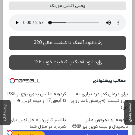
پخش آنلاین موزیک
دانلود آهنگ با کیفیت عالی 320
دانلود آهنگ با کیفیت خوب 128
مطالب پیشنهادی
برای درمان کمر درد نیازی به
گردونه شانس بدون پوچ از PS5
دارو نیست! (◂پرسش‌نامه رو پر
تا آیفون17 و بیت کوین 🔥
پست بعدی
پست قبلی
کن)
گردونه رو بچرخون طلای
پلاتینر تراپی: راه حل نوین برای
دیجیتال و بیت کوین ببر 🎁😍
کمردرد در منزل شما