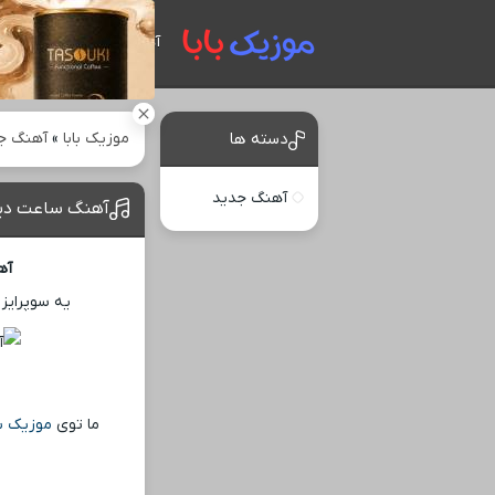
آهنگ های جدید
موزیک بابا
»
آهنگ ج
دسته ها
آهنگ جدید
آهنگ ساعت دید
آه
یه سوپرایز 
ما توی
موزیک با