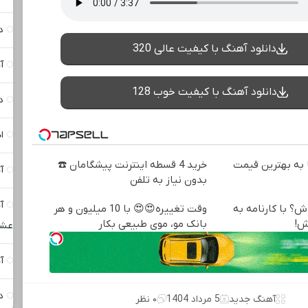
د
دانلود آهنگ با کیفیت عالی 320
آ
دانلود آهنگ با کیفیت خوب 128
د
ا
به بهترین قیمت
خرید 4 قسطه اینترنت پیشگامان ☎️
آ
بدون نیاز به تلفن
آ
ش؟ با کارنامه به
وقت تغییره😍😍 با 10 میلیون و هر
ش!
بانک مو، موی طبیعی بکار
عشق
آ
د
آهنگ جدید
5 مرداد 1404
۰ نظر