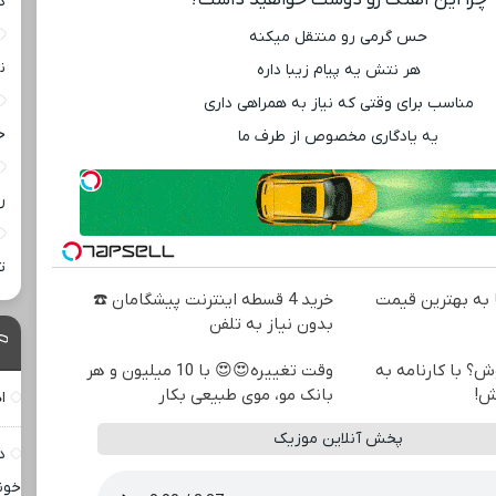
د
حس گرمی رو منتقل میکنه
ن
هر نتش یه پیام زیبا داره
مناسب برای وقتی که نیاز به همراهی داری
خ
یه یادگاری مخصوص از طرف ما
ر
ت
به بهترین قیمت
خرید 4 قسطه اینترنت پیشگامان ☎️
بدون نیاز به تلفن
ش؟ با کارنامه به
وقت تغییره😍😍 با 10 میلیون و هر
ش!
بانک مو، موی طبیعی بکار
ا
پخش آنلاین موزیک
د
خون