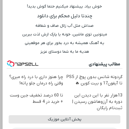
خوش بیاد. پیشنهاد میکنیم حتما گوش بدید!
چندتا دلیل محکم برای دانلود
صداش مثل آب زلال صاف و شفافه
میتونین توی ماشین، خونه یا پارک ازش لذت ببرین
یه آهنگ همیشه به درد بخور برای هر موقعیتی
هدیه ما به شما دوستای عزیز
مطالب پیشنهادی
گردونه شانس بدون پوچ از PS5
چرا هنوز داری با درد راه میری؟
تا آیفون17 و بیت کوین 🔥
وقتی راه درمان جلو پاته!
13هزار نفر با این دیدن این
تا 60 درصد تخفیف جین وست
دوره به آرزوهاشون رسیدن |
+ خرید در 4 قسط
ثبت‌‌نام رایگان
پخش آنلاین موزیک