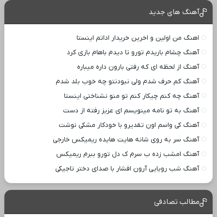
آهنگ های جدید
اهنگ من اولین و اخرین خریدار اداتم اینستا
آهنگ چشام باریدم تورو تا دیدم باهام بازی کرد
آهنگ از لحظه ای که رفتی بارون داره میباره
آهنگ کم حرف شدم ولی نبودنتو چه خوب بلد شدم
آهنگ چه کنم چیکار کنم تو منو نشناختی اینستا
آهنگ به تو نامه مینویسم ای عزیز رفته از دست
آهنگ کی واسم اون تقدیرو با خودکار مشکی نوشت
آهنگ سر به روی شانه هایت هایده ریمیکس خارجی
آهنگ امشب زده ب سرم ک دل تورو ببرم ریمیکس
آهنگ شب رویایی آرون افشار با صدای دختر تاجیکی
مطالب تصادفی