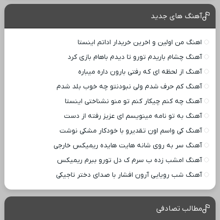
آهنگ های جدید
اهنگ من اولین و اخرین خریدار اداتم اینستا
آهنگ چشام باریدم تورو تا دیدم باهام بازی کرد
آهنگ از لحظه ای که رفتی بارون داره میباره
آهنگ کم حرف شدم ولی نبودنتو چه خوب بلد شدم
آهنگ چه کنم چیکار کنم تو منو نشناختی اینستا
آهنگ به تو نامه مینویسم ای عزیز رفته از دست
آهنگ کی واسم اون تقدیرو با خودکار مشکی نوشت
آهنگ سر به روی شانه هایت هایده ریمیکس خارجی
آهنگ امشب زده ب سرم ک دل تورو ببرم ریمیکس
آهنگ شب رویایی آرون افشار با صدای دختر تاجیکی
مطالب تصادفی