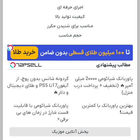
اجرای حرفه ‌ای
کیفیت تولید بالا
مناسب برای شنیدن مکرر
حجم مناسب
مطالب پیشنهادی
پاوربانک شیائومی 2۰۰۰۰ میلی
گردونه شانس بدون پوچ، از
آمپر🔥 (تخفیف + پرداخت درب
آیفون17تا PS5 و طلای دیجیتال
منزل)
و دلار🔥
بهترین پاوربانک با کمترین
پاوربانک شیائومی با قابلیت
قیمت❗
فست شارژ در زمان های بی
برقی⚡
پخش آنلاین موزیک