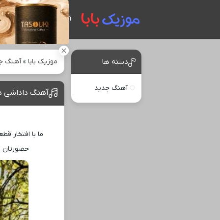
آهنگ های جدید
موزیک بابا
»
آهنگ ج
دسته ها
آهنگ جدید
آهنگ داداشی دن
ما با افتخار قط
حضورتان می