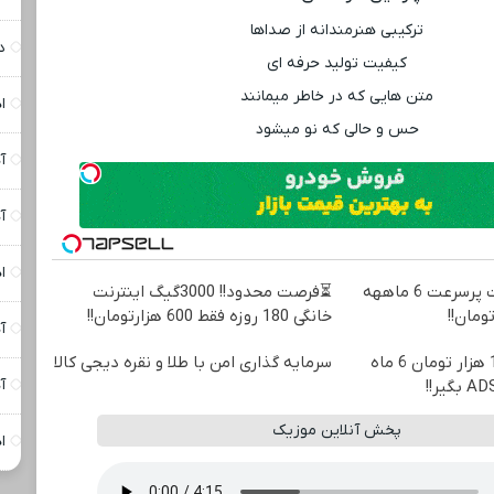
ترکیبی هنرمندانه از صداها
د
کیفیت تولید حرفه ‌ای
متن‌ هایی که در خاطر میمانند
ا
حس و حالی که نو میشود
آ
آ
ا
☄️3000گیگ اینترنت پرسرعت 6 ماههه
⏳فرصت محدود!! 3000گیگ اینترنت
خانگی 180 روزه فقط 600 هزارتومان!!
آ
🎉با ماهی فقط 100 هزار تومان 6 ماه
سرمایه گذاری امن با طلا و نقره دیجی کالا
آ
پخش آنلاین موزیک
ا