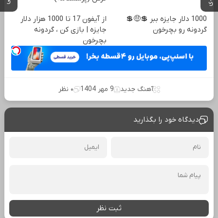
1000 دلار جایزه ببر 💲🤑💲
از آیفون 17 تا 1000 هزار دلار
گردونه رو بچرخون
جایزه | بازی کن ، گردونه
بچرخون
آهنگ جدید
9 مهر 1404
۰ نظر
دیدگاه خود را بگذارید
ثبت نظر