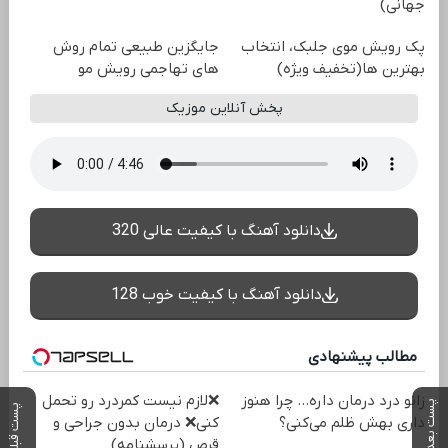
جهانی)
پک رویش موی جلبک، انتخاب
جایگزین طبیعی تمام روش
بهترین ها(تخفیف ویژه)
های تهاجمی رویش مو
پخش آنلاین موزیک
دانلود آهنگ با کیفیت عالی 320
دانلود آهنگ با کیفیت خوب 128
مطالب پیشنهادی
زانو درد درمان داره… چرا هنوز
❌لازم نیست کمردرد رو تحمل
پست بعدی
پست قبلی
داری بهش ظلم می‌کنی؟
کنی❌ درمان بدون جراحی و
قرص (پرسشنامه)