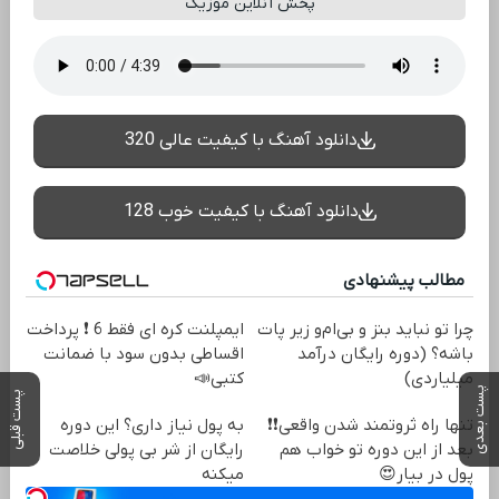
پخش آنلاین موزیک
دانلود آهنگ با کیفیت عالی 320
دانلود آهنگ با کیفیت خوب 128
مطالب پیشنهادی
چرا تو نباید بنز و بی‌ام‌و زیر پات
ایمپلنت کره ای فقط 6 ❗ پرداخت
باشه؟ (دوره رایگان درآمد
اقساطی بدون سود با ضمانت
میلیاردی)
کتبی📣
پست بعدی
پست قبلی
تنها راه ثروتمند شدن واقعی❗❗
به پول نیاز داری؟ این دوره
بعد از این دوره تو خواب هم
رایگان از شر بی پولی خلاصت
پول در بیار😍
میکنه