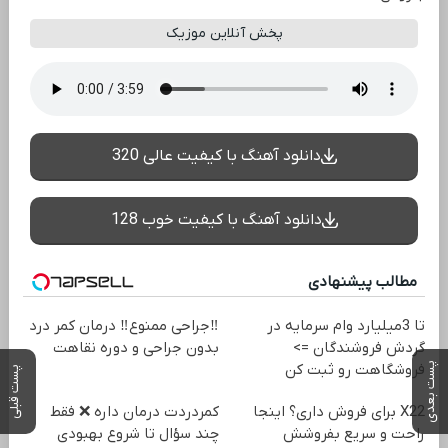
پخش آنلاین موزیک
دانلود آهنگ با کیفیت عالی 320
دانلود آهنگ با کیفیت خوب 128
مطالب پیشنهادی
تا 3میلیارد وام سرمایه در
‼️جراحی ممنوع‼️ درمان کمر درد
گردش فروشندگان =>
بدون جراحی و دوره نقاهت
پست بعدی
فروشگاهت رو ثبت کن
پست قبلی
X22 برای فروش داری؟ اینجا
‌کمردردت درمان داره ❌ فقط
راحت و سریع بفروشش
چند سؤال تا شروع بهبودی