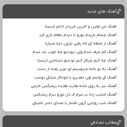
آهنگ های جدید
اهنگ من اولین و اخرین خریدار اداتم اینستا
آهنگ چشام باریدم تورو تا دیدم باهام بازی کرد
آهنگ از لحظه ای که رفتی بارون داره میباره
آهنگ کم حرف شدم ولی نبودنتو چه خوب بلد شدم
آهنگ چه کنم چیکار کنم تو منو نشناختی اینستا
آهنگ به تو نامه مینویسم ای عزیز رفته از دست
آهنگ کی واسم اون تقدیرو با خودکار مشکی نوشت
آهنگ سر به روی شانه هایت هایده ریمیکس خارجی
آهنگ امشب زده ب سرم ک دل تورو ببرم ریمیکس
آهنگ شب رویایی آرون افشار با صدای دختر تاجیکی
مطالب تصادفی