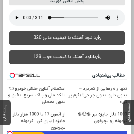
پخش آنلاین موزیک
دانلود آهنگ با کیفیت عالی 320
دانلود آهنگ با کیفیت خوب 128
مطالب پیشنهادی
تنها راه رهایی از کمردرد –
استعلام آنلاین خلافی خودرو 👈
بدون دارو، بدون جراحی! «فرم پر
با کد ملی و پلاک، سریع، دقیق و
کن»
بدون معطلی
پست بعدی
پست قبلی
1000 دلار جایزه ببر 💲🤑💲
از آیفون 17 تا 1000 هزار دلار
گردونه رو بچرخون
جایزه | بازی کن ، گردونه
بچرخون