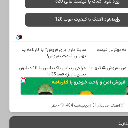
دانلود آهنگ با کیفیت عالی 320
دانلود آهنگ با کیفیت خوب 128
به بهترین قیمت
ساینا داری برای فروش؟ با کارنامه به
بهترین قیمت بفروش!
من بفروش 🚘 تنها با
جراحی زیبایی پلک پایین با 10 میلیون
تخفیف ویژه فقط 35 ✨
آهنگ جدید
31 اردیبهشت 1404
۰ نظر
ذارید