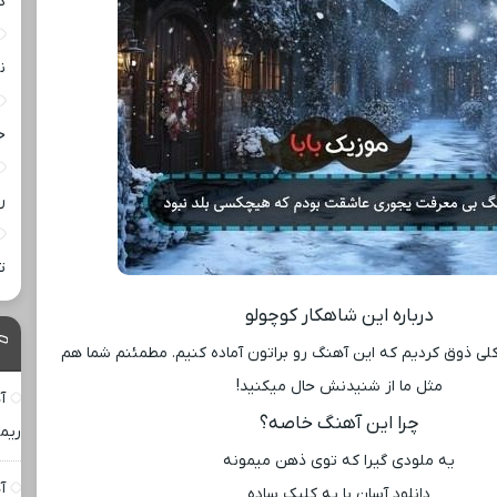
د
ن
خ
ر
ت
درباره این شاهکار کوچولو
لی ذوق کردیم که این آهنگ رو براتون آماده کنیم. مطمئنم شما هم
مثل ما از شنیدنش حال میکنید!
آ
چرا این آهنگ خاصه؟
ریم
یه ملودی گیرا که توی ذهن میمونه
آ
دانلود آسان با یه کلیک ساده