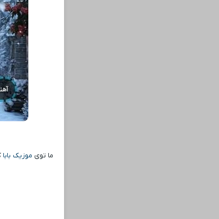
ما توی
موزیک بابا
ک