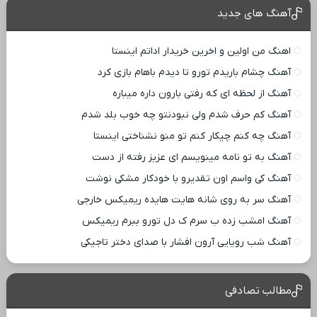
آهنگ های جدید
اهنگ من اولین و اخرین خریدار اداتم اینستا
آهنگ چشام باریدم تورو تا دیدم باهام بازی کرد
آهنگ از لحظه ای که رفتی بارون داره میباره
آهنگ کم حرف شدم ولی نبودنتو چه خوب بلد شدم
آهنگ چه کنم چیکار کنم تو منو نشناختی اینستا
آهنگ به تو نامه مینویسم ای عزیز رفته از دست
آهنگ کی واسم اون تقدیرو با خودکار مشکی نوشت
آهنگ سر به روی شانه هایت هایده ریمیکس خارجی
آهنگ امشب زده ب سرم ک دل تورو ببرم ریمیکس
آهنگ شب رویایی آرون افشار با صدای دختر تاجیکی
مطالب تصادفی