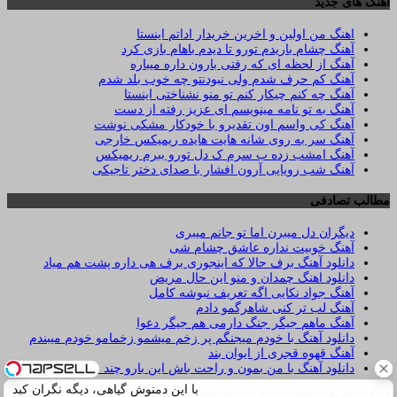
آهنگ های جدید
اهنگ من اولین و اخرین خریدار اداتم اینستا
آهنگ چشام باریدم تورو تا دیدم باهام بازی کرد
آهنگ از لحظه ای که رفتی بارون داره میباره
آهنگ کم حرف شدم ولی نبودنتو چه خوب بلد شدم
آهنگ چه کنم چیکار کنم تو منو نشناختی اینستا
آهنگ به تو نامه مینویسم ای عزیز رفته از دست
آهنگ کی واسم اون تقدیرو با خودکار مشکی نوشت
آهنگ سر به روی شانه هایت هایده ریمیکس خارجی
آهنگ امشب زده ب سرم ک دل تورو ببرم ریمیکس
آهنگ شب رویایی آرون افشار با صدای دختر تاجیکی
مطالب تصادفی
دیگران دل میبرن اما تو جانم میبری
آهنگ خوبیت نداره عاشق چشام شی
دانلود آهنگ برف حالا که اینجوری برف هی داره پشت هم میاد
دانلود اهنگ چمدان و منو این حال مریض
آهنگ جواد نکایی اگه تعریف نبوشه کامل
آهنگ لب تر کنی شاهرگمو دادم
آهنگ ماهم جیگر جنگ دارمی هم جیگر دعوا
دانلود آهنگ ﺑﺎ ﺧﻮدم ﻣﻴﺠﻨﮕﻢ ﭘﺮ زﺧﻢ ﻣﻴﺸﻤﻮ زﺧﻤﺎﻣﻮ ﺧﻮدم ﻣﻴﺒﻨﺪم
آهنگ قهوه قجری از ایوان بند
دانلود آهنگ با من بمون و راحت باش این بارو چند ساعت باش
با این دمنوش گیاهی، دیگه نگران کبد
تمامی حقوق مطالب برای موزیک بابا محفوظ است و هرگونه کپی برداری