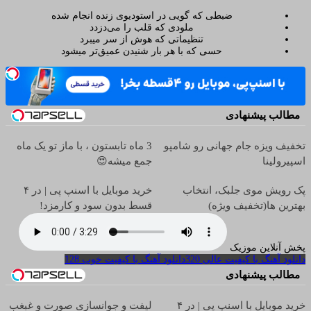
ضبطی که گویی در استودیوی زنده انجام شده
ملودی که قلب را می‌دزدد
تنظیماتی که هوش از سر میبرد
حسی که با هر بار شنیدن عمیق‌تر میشود
مطالب پیشنهادی
تخفیف ویزه جام جهانی رو شامپو
3 ماه تابستون ، با ماز تو یک ماه
اسپیرولینا
جمع میشه😍
پک رویش موی جلبک، انتخاب
خرید موبایل با اسنپ پی | در ۴
بهترین ها(تخفیف ویژه)
قسط بدون سود و کارمزد!
پخش آنلاین موزیک
دانلود آهنگ با کیفیت عالی 320
دانلود آهنگ با کیفیت خوب 128
مطالب پیشنهادی
خرید موبایل با اسنپ پی | در ۴
لیفت و جوانسازی صورت و غبغب