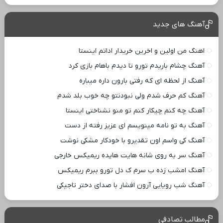
آهنگ های جدید
اهنگ من اولین و اخرین خریدار اداتم اینستا
آهنگ چشام باریدم تورو تا دیدم باهام بازی کرد
آهنگ از لحظه ای که رفتی بارون داره میباره
آهنگ کم حرف شدم ولی نبودنتو چه خوب بلد شدم
آهنگ چه کنم چیکار کنم تو منو نشناختی اینستا
آهنگ به تو نامه مینویسم ای عزیز رفته از دست
آهنگ کی واسم اون تقدیرو با خودکار مشکی نوشت
آهنگ سر به روی شانه هایت هایده ریمیکس خارجی
آهنگ امشب زده ب سرم ک دل تورو ببرم ریمیکس
آهنگ شب رویایی آرون افشار با صدای دختر تاجیکی
مطالب تصادفی