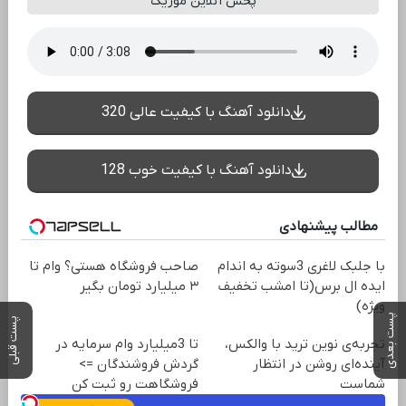
پخش آنلاین موزیک
دانلود آهنگ با کیفیت عالی 320
دانلود آهنگ با کیفیت خوب 128
مطالب پیشنهادی
با جلبک لاغری 3سوته به اندام
صاحب فروشگاه هستی؟ وام تا
ایده ال برس(تا امشب تخفیف
۳ میلیارد تومان بگیر
ویژه)
پست بعدی
پست قبلی
تجربه‌ی نوین ترید با والکس،
تا 3میلیارد وام سرمایه در
آینده‌ای روشن در انتظار
گردش فروشندگان =>
شماست
فروشگاهت رو ثبت کن