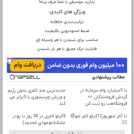
بذارید موسیقی با شما حرف بزنه!
ویژگی ‌های کلیدی:
ترکیب‌بندی خلاقانه
ضبط استودیویی باکیفیت
مناسب برای شنیدن با هر وسیله ‌ای
قابلیت درک عمیق با هر بار شنیدن
مطالب پیشنهادی
تا 3میلیارد وام سرمایه در
جدیدترین متد لاغری بدون رژیم
گردش فروشندگان =>
و ورزش چربیسوزی را 3برابر می
فروشگاهت رو ثبت کن
کند
تا آخر شهریور12کیلو لاغر شو😍
5کیلو لاغری در 30 روز با پودر
👌🏻
جلبک(موجودی محدود)