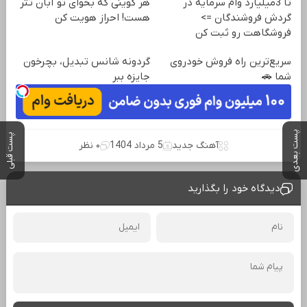
تا 3میلیارد وام سرمایه در
هر کوینی که بخوای تو آبان تتر
گردش فروشندگان =>
هست! احراز هویت کن
فروشگاهت رو ثبت کن
سریع‌ترین راه فروش خودروی
گردونه شانس تبدیل، بچرخون
شما 🚗
جایزه ببر
پست بعدی
پست قبلی
آهنگ جدید
5 مرداد 1404
۰ نظر
دیدگاه خود را بگذارید