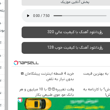
پخش آنلاین موزیک
د
بله
د
بود
دانلود آهنگ با کیفیت عالی 320
آ
دانلود آهنگ با کیفیت خوب 128
د
آ
به بهترین قیمت
خرید 4 قسطه اینترنت پیشگامان ☎️
بدون نیاز به تلفن
ا
ش؟ با کارنامه به
وقت تغییره😍😍 با 10 میلیون و هر
ا
ش!
بانک مو، موی طبیعی بکار
آ