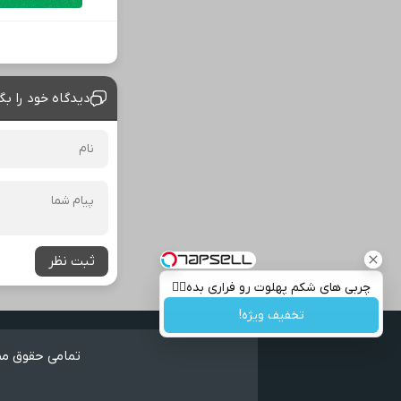
دیدگاه خود را بگ
ثبت نظر
چربی های شکم پهلوت رو فراری بده👌🏻
تخفیف ویژه!
تمامی حقوق مطا