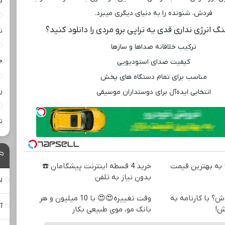
د
فردش، شنونده را به دنیای دیگری میبرد.
نگ انرژی نداری قدی یه تراپی برو مردی را دانلود کنید؟
ن
ترکیب خلاقانه صداها و سازها
خ
کیفیت صدای استودیویی
مناسب برای تمام دستگاه ‌های پخش
ر
انتخابی ایده‌آل برای دوستداران موسیقی
ت
به بهترین قیمت
خرید 4 قسطه اینترنت پیشگامان ☎️
بدون نیاز به تلفن
ا
ش؟ با کارنامه به
وقت تغییره😍😍 با 10 میلیون و هر
آ
ش!
بانک مو، موی طبیعی بکار