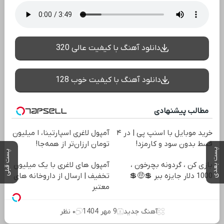
دانلود آهنگ با کیفیت عالی 320
دانلود آهنگ با کیفیت خوب 128
مطالب پیشنهادی
خرید موبایل با اسنپ پی | در ۴
آمپول لاغری اسپارتینا، ا میلیون
قسط بدون سود و کارمزد!
تومان ارزان‌تر از همه‌جا!
پست بعدی
پست قبلی
بازی کن ، گردونه بچرخون ،
آمپول های لاغری با یک میلیون
1000 دلار جایزه ببر 💲🤑💲
تخفیف | ارسال از داروخانه های
معتبر
آهنگ جدید
9 مهر 1404
۰ نظر