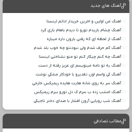
آهنگ های جدید
اهنگ من اولین و اخرین خریدار اداتم اینستا
آهنگ چشام باریدم تورو تا دیدم باهام بازی کرد
آهنگ از لحظه ای که رفتی بارون داره میباره
آهنگ کم حرف شدم ولی نبودنتو چه خوب بلد شدم
آهنگ چه کنم چیکار کنم تو منو نشناختی اینستا
آهنگ به تو نامه مینویسم ای عزیز رفته از دست
آهنگ کی واسم اون تقدیرو با خودکار مشکی نوشت
آهنگ سر به روی شانه هایت هایده ریمیکس خارجی
آهنگ امشب زده ب سرم ک دل تورو ببرم ریمیکس
آهنگ شب رویایی آرون افشار با صدای دختر تاجیکی
مطالب تصادفی