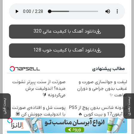
دانلود آهنگ با کیفیت عالی 320
دانلود آهنگ با کیفیت خوب 128
مطالب پیشنهادی
لیفت و جوانسازی صورت و
صورتت از سنت پیرتر نشونت
غبغب بدون جراحی و دوران
میده؟ اندولیفت برش
نقاهت ✨
می‌گردونه 🔰
پست بعدی
پست قبلی
گردونه شانس بدون پوچ از PS5
پوست شل و افتاده‌ی صورتت رو
تا آیفون17 و بیت کوین 🔥
با اندولیفت جوونش کن 💟